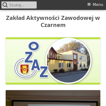
Szukaj:
Menu
Menu
główne
Przeskocz
Zakład Aktywności Zawodowej w
do
Czarnem
treści