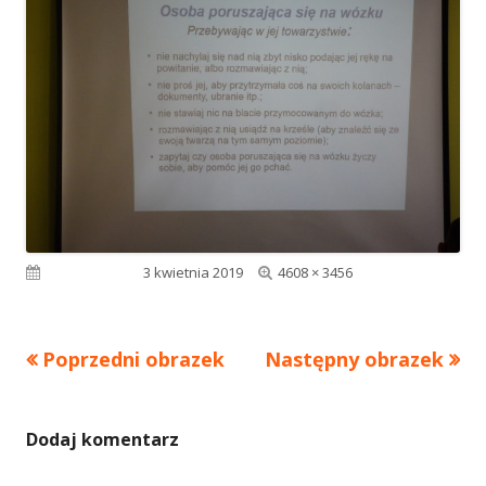
Pełny
Opublikowano
3 kwietnia 2019
4608 × 3456
rozmiar
Poprzedni obrazek
Następny obrazek
Dodaj komentarz