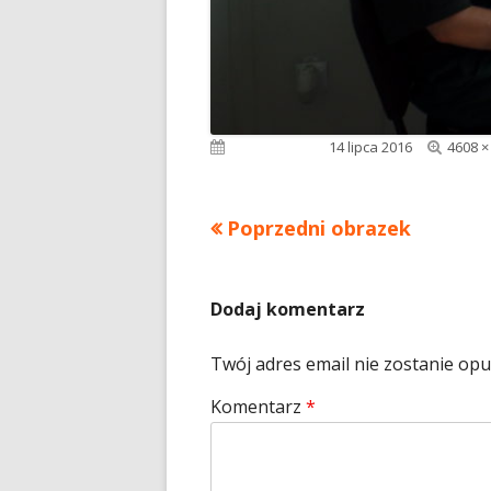
Pełny
Opublikowano
14 lipca 2016
4608 ×
rozmia
Poprzedni obrazek
Dodaj komentarz
Twój adres email nie zostanie op
Komentarz
*