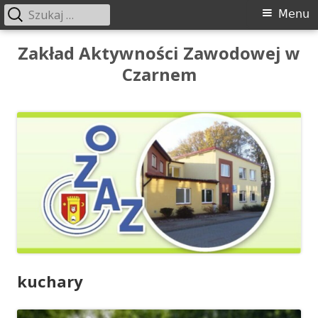
Szukaj:
Menu
Menu
główne
Przeskocz
Zakład Aktywności Zawodowej w
do
Czarnem
treści
kuchary