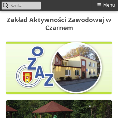
Szukaj:
Menu
Menu
główne
Przeskocz
Zakład Aktywności Zawodowej w
do
Czarnem
treści