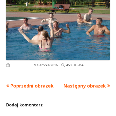
Pełny
Opublikowano
9 sierpnia 2016
4608 × 3456
rozmiar
Poprzedni obrazek
Następny obrazek
Dodaj komentarz