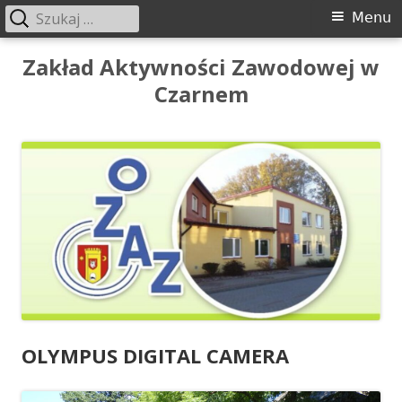
Szukaj:
Menu
Menu
główne
Przeskocz
Zakład Aktywności Zawodowej w
do
Czarnem
treści
OLYMPUS DIGITAL CAMERA