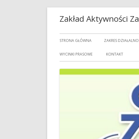
Przeskocz
Zakład Aktywności 
do
treści
Menu
STRONA GŁÓWNA
ZAKRES DZIAŁALNO
główne
USŁUGI GASTRON
WYCINKI PRASOWE
KONTAKT
USŁUGI GOSPODAR
USŁUGI PRALNICZE
CENNIK USŁUG
DOZORCY