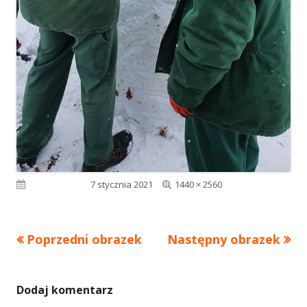
Pełny
Opublikowano
7 stycznia 2021
1440 × 2560
rozmiar
Poprzedni obrazek
Następny obrazek
Dodaj komentarz