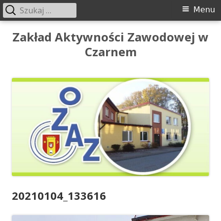
Szukaj:
Menu
Menu
główne
Przeskocz
Zakład Aktywności Zawodowej w
do
Czarnem
treści
20210104_133616