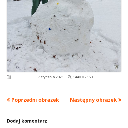
Pełny
Opublikowano
7 stycznia 2021
1440 × 2560
rozmiar
Poprzedni obrazek
Następny obrazek
Dodaj komentarz