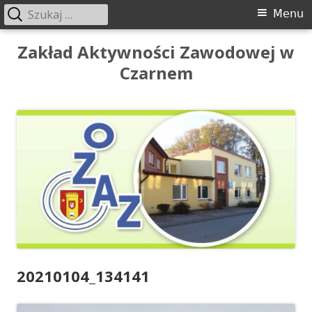
Szukaj:
Menu
Menu
główne
Przeskocz
Zakład Aktywności Zawodowej w
do
Czarnem
treści
20210104_134141