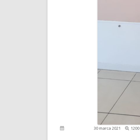
Pełn
Opublikowano
30 marca 2021
1200
rozm