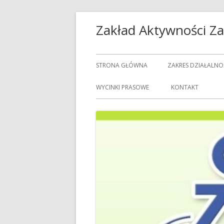
Przeskocz
Zakład Aktywności 
do
treści
Menu
STRONA GŁÓWNA
ZAKRES DZIAŁALNO
główne
USŁUGI GASTRON
WYCINKI PRASOWE
KONTAKT
USŁUGI GOSPODAR
USŁUGI PRALNICZE
CENNIK USŁUG
DOZORCY