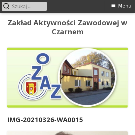
Szukaj:
Menu
Menu
główne
Przeskocz
Zakład Aktywności Zawodowej w
do
Czarnem
treści
IMG-20210326-WA0015