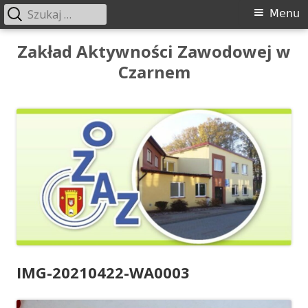
Szukaj:
Menu
Menu
główne
Przeskocz
Zakład Aktywności Zawodowej w
do
Czarnem
treści
IMG-20210422-WA0003