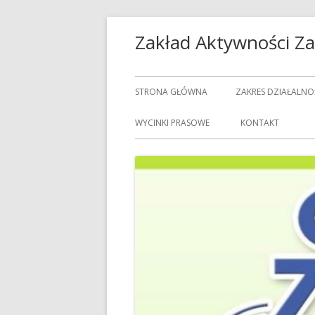
Przeskocz
Zakład Aktywności 
do
treści
Menu
STRONA GŁÓWNA
ZAKRES DZIAŁALNO
główne
USŁUGI GASTRON
WYCINKI PRASOWE
KONTAKT
USŁUGI GOSPODAR
USŁUGI PRALNICZE
CENNIK USŁUG
DOZORCY