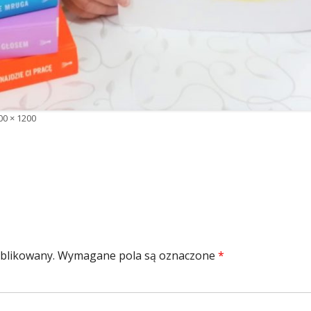
łny
00 × 1200
zmiar
ublikowany.
Wymagane pola są oznaczone
*