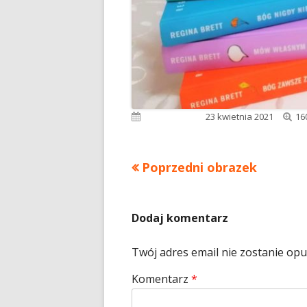
Pe
Opublikowano
23 kwietnia 2021
16
ro
Poprzedni obrazek
Dodaj komentarz
Twój adres email nie zostanie op
Komentarz
*