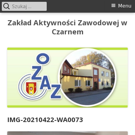
Szukaj:
Menu
Menu
główne
Przeskocz
Zakład Aktywności Zawodowej w
do
Czarnem
treści
IMG-20210422-WA0073