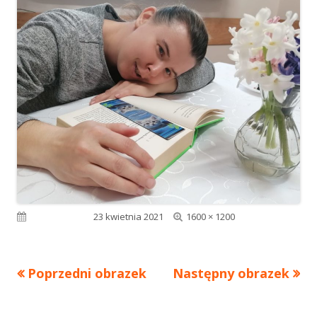
Pełny
Opublikowano
23 kwietnia 2021
1600 × 1200
rozmiar
Poprzedni obrazek
Następny obrazek