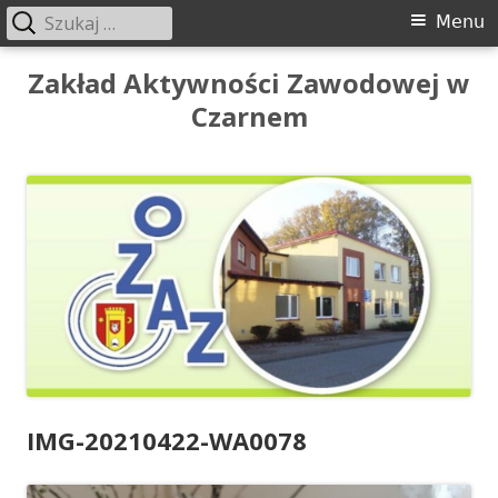
Szukaj:
Menu
Menu
główne
Przeskocz
Zakład Aktywności Zawodowej w
do
Czarnem
treści
IMG-20210422-WA0078