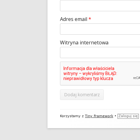
Adres email
*
Witryna internetowa
Zawartość
Korzystamy z
Tiny Framework
•
Zaloguj się
stopki