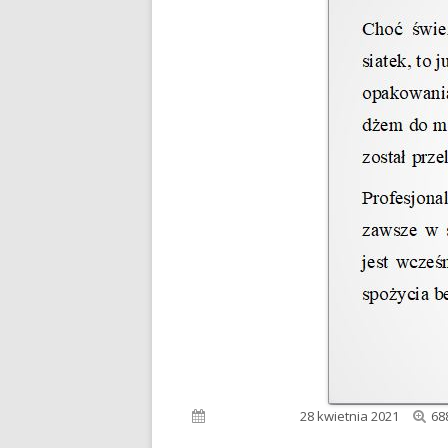
Pe
Opublikowano
28 kwietnia 2021
68
ro