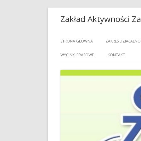
Przeskocz
Zakład Aktywności 
do
treści
Menu
STRONA GŁÓWNA
ZAKRES DZIAŁALNO
główne
USŁUGI GASTRON
WYCINKI PRASOWE
KONTAKT
USŁUGI GOSPODAR
USŁUGI PRALNICZE
CENNIK USŁUG
DOZORCY