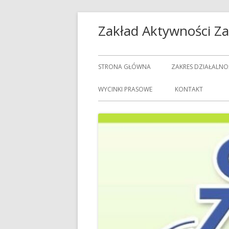
Przeskocz
Zakład Aktywności 
do
treści
Menu
STRONA GŁÓWNA
ZAKRES DZIAŁALNO
główne
USŁUGI GASTRON
WYCINKI PRASOWE
KONTAKT
USŁUGI GOSPODAR
USŁUGI PRALNICZE
CENNIK USŁUG
DOZORCY