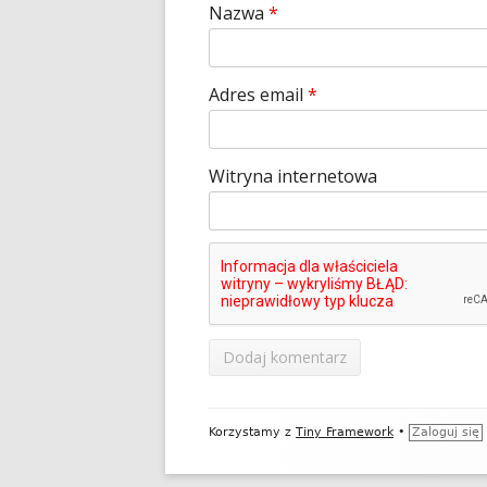
Nazwa
*
Adres email
*
Witryna internetowa
Zawartość
Korzystamy z
Tiny Framework
•
Zaloguj się
stopki