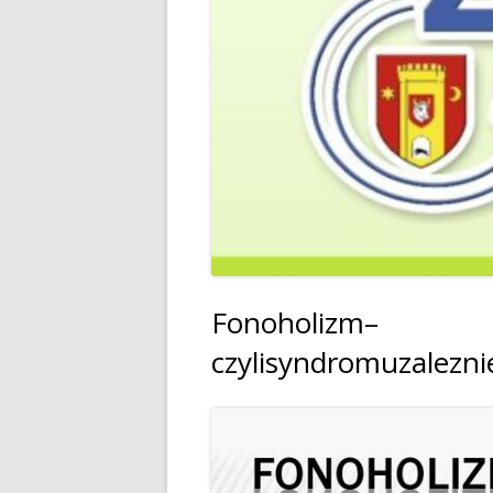
Fonoholizm–
czylisyndromuzalez