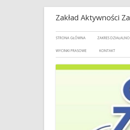
Przeskocz
Zakład Aktywności 
do
treści
Menu
STRONA GŁÓWNA
ZAKRES DZIAŁALNO
główne
USŁUGI GASTRON
WYCINKI PRASOWE
KONTAKT
USŁUGI GOSPODAR
USŁUGI PRALNICZE
CENNIK USŁUG
DOZORCY