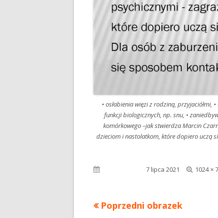
• osłabienia więzi z rodziną, przyjaciółmi,
funkcji biologicznych, np. snu, • zaniedby
komórkowego –jak stwierdza Marcin Czarno
dzieciom i nastolatkom, które dopiero uczą s
Pełny
Opublikowano
7 lipca 2021
1024 × 
rozmiar
Poprzedni obrazek