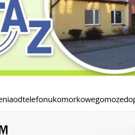
2019
2019
2019
2018
2018
2018
2017
2017
2017
2016
2016
2016
2015
2015
2015
2014
2014
2013
nieniaodtelefonukomorkowegomozedop