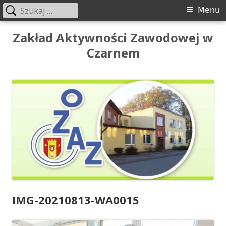
Szukaj:
Menu
Menu
główne
Przeskocz
Zakład Aktywności Zawodowej w
do
Czarnem
treści
IMG-20210813-WA0015