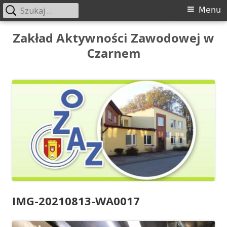
Szukaj:
Menu
Menu
główne
Przeskocz
Zakład Aktywności Zawodowej w
do
Czarnem
treści
IMG-20210813-WA0017