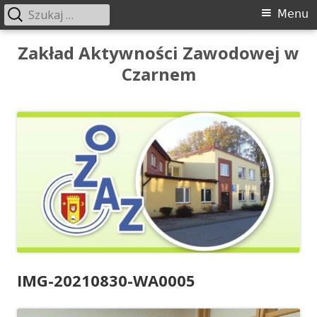
Szukaj:
Menu
Menu
główne
Przeskocz
Zakład Aktywności Zawodowej w
do
Czarnem
treści
IMG-20210830-WA0005