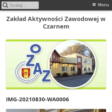
Szukaj:
Menu
Menu
główne
Przeskocz
Zakład Aktywności Zawodowej w
do
Czarnem
treści
IMG-20210830-WA0006