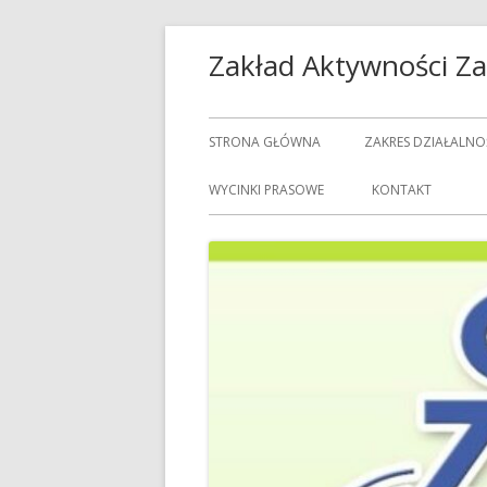
Przeskocz
Zakład Aktywności 
do
treści
Menu
STRONA GŁÓWNA
ZAKRES DZIAŁALNO
główne
USŁUGI GASTRON
WYCINKI PRASOWE
KONTAKT
USŁUGI GOSPODAR
USŁUGI PRALNICZE
CENNIK USŁUG
DOZORCY