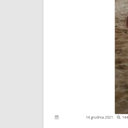
Peł
Opublikowano
14 grudnia 2021
144
roz