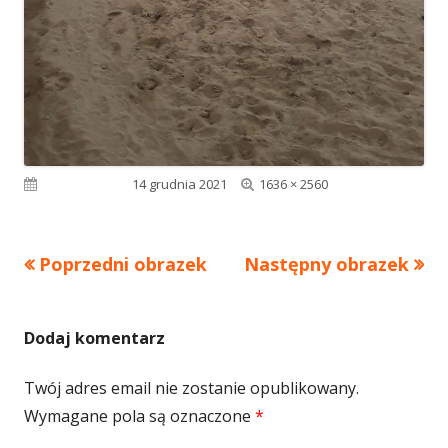
Pełny
Opublikowano
14 grudnia 2021
1636 × 2560
rozmiar
Poprzedni obrazek
Następny obrazek
Dodaj komentarz
Twój adres email nie zostanie opublikowany.
Wymagane pola są oznaczone
*