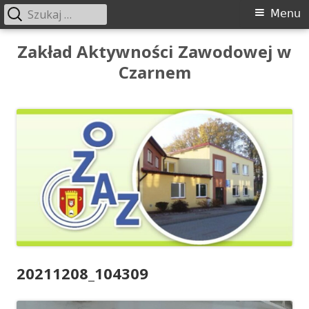
Szukaj:
Menu
Menu
główne
Przeskocz
Zakład Aktywności Zawodowej w
do
Czarnem
treści
20211208_104309