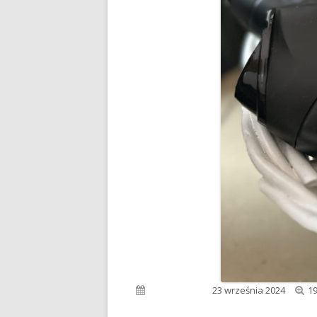
Pe
Opublikowano
23 września 2024
19
ro