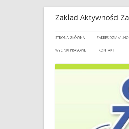
Przeskocz
Zakład Aktywności 
do
treści
Menu
STRONA GŁÓWNA
ZAKRES DZIAŁALNO
główne
USŁUGI GASTRON
WYCINKI PRASOWE
KONTAKT
USŁUGI GOSPODAR
USŁUGI PRALNICZE
CENNIK USŁUG
DOZORCY