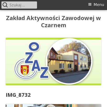
Szukaj:
Menu
Menu
główne
Przeskocz
Zakład Aktywności Zawodowej w
do
Czarnem
treści
IMG_8732