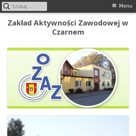
Szukaj:
Menu
Menu
główne
Przeskocz
Zakład Aktywności Zawodowej w
do
Czarnem
treści