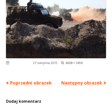
Pełny
Opublikowano
27 sierpnia 2015
4608 × 3456
rozmiar
Poprzedni obrazek
Następny obrazek
Dodaj komentarz