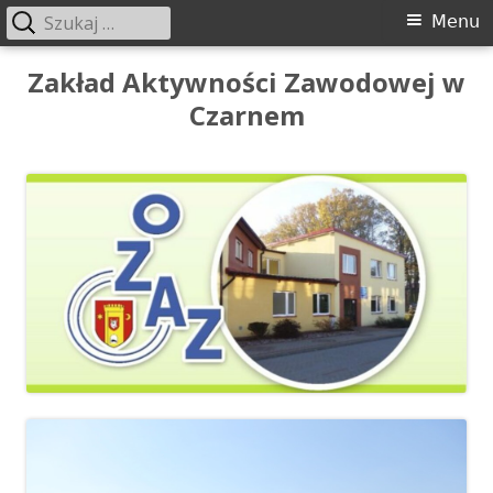
Szukaj:
Menu
Menu
główne
Przeskocz
Zakład Aktywności Zawodowej w
do
Czarnem
treści