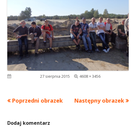
Pełny
Opublikowano
27 sierpnia 2015
4608 × 3456
rozmiar
Poprzedni obrazek
Następny obrazek
Dodaj komentarz