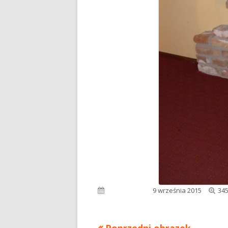
Peł
Opublikowano
9 września 2015
345
roz