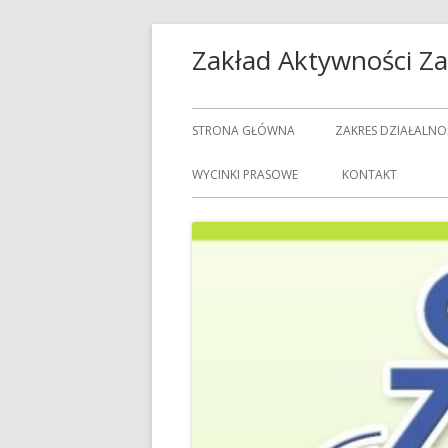
Przeskocz
Zakład Aktywności 
do
treści
Menu
STRONA GŁÓWNA
ZAKRES DZIAŁALNO
główne
USŁUGI GASTRON
WYCINKI PRASOWE
KONTAKT
USŁUGI GOSPODAR
USŁUGI PRALNICZE
CENNIK USŁUG
DOZORCY