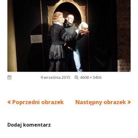
Pełny
Opublikowano
9 września 2015
4608 × 3456
rozmiar
Poprzedni obrazek
Następny obrazek
Dodaj komentarz