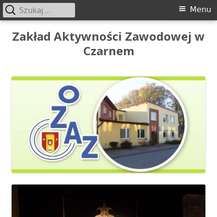
Szukaj:
Menu
Menu
główne
Przeskocz
Zakład Aktywności Zawodowej w
do
Czarnem
treści