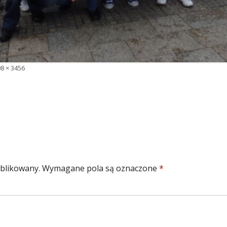
ny
8 × 3456
miar
ublikowany.
Wymagane pola są oznaczone
*