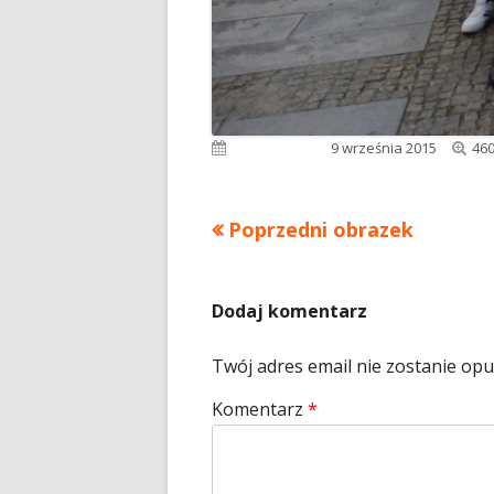
Peł
Opublikowano
9 września 2015
460
roz
Poprzedni obrazek
Dodaj komentarz
Twój adres email nie zostanie op
Komentarz
*