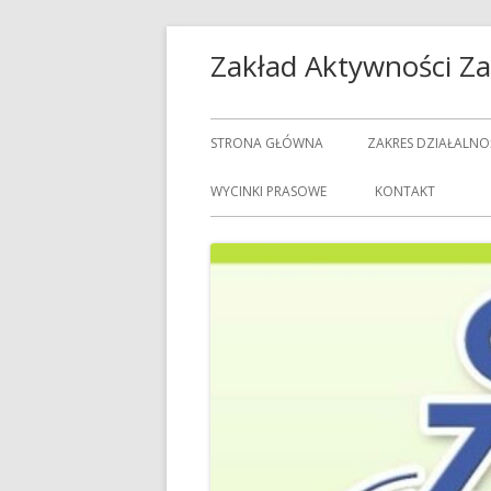
Przeskocz
Zakład Aktywności 
do
treści
Menu
STRONA GŁÓWNA
ZAKRES DZIAŁALNO
główne
USŁUGI GASTRON
WYCINKI PRASOWE
KONTAKT
USŁUGI GOSPODAR
USŁUGI PRALNICZE
CENNIK USŁUG
DOZORCY