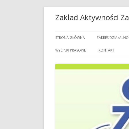
Przeskocz
Zakład Aktywności 
do
treści
Menu
STRONA GŁÓWNA
ZAKRES DZIAŁALNO
główne
USŁUGI GASTRON
WYCINKI PRASOWE
KONTAKT
USŁUGI GOSPODAR
USŁUGI PRALNICZE
CENNIK USŁUG
DOZORCY