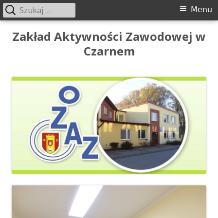
Szukaj:
Menu
Menu
główne
Przeskocz
Zakład Aktywności Zawodowej w
do
Czarnem
treści