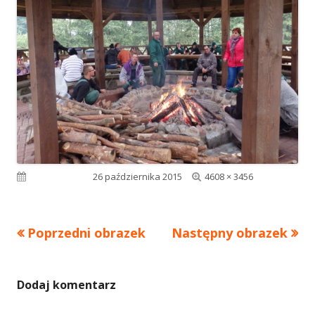
Pełny
Opublikowano
26 października 2015
4608 × 3456
rozmiar
Poprzedni obrazek
Następny obrazek
Dodaj komentarz