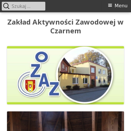
Szukaj:
Menu
Menu
główne
Przeskocz
Zakład Aktywności Zawodowej w
do
Czarnem
treści