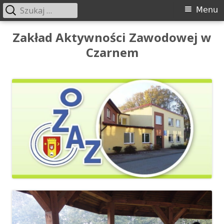
Szukaj:
Menu
Menu
główne
Przeskocz
Zakład Aktywności Zawodowej w
do
Czarnem
treści