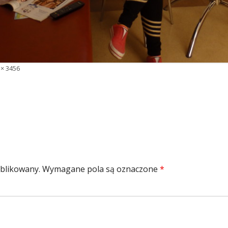
y
 × 3456
iar
ublikowany.
Wymagane pola są oznaczone
*