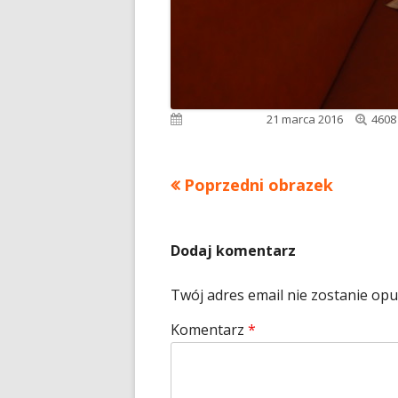
Pełn
Opublikowano
21 marca 2016
4608
rozm
Poprzedni obrazek
Dodaj komentarz
Twój adres email nie zostanie op
Komentarz
*