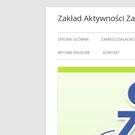
Przeskocz
Zakład Aktywności 
do
treści
Menu
STRONA GŁÓWNA
ZAKRES DZIAŁALNO
główne
USŁUGI GASTRON
WYCINKI PRASOWE
KONTAKT
USŁUGI GOSPODAR
USŁUGI PRALNICZE
CENNIK USŁUG
DOZORCY