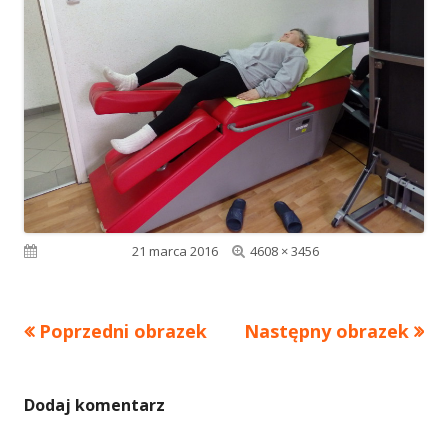
Pełny
Opublikowano
21 marca 2016
4608 × 3456
rozmiar
Poprzedni obrazek
Następny obrazek
Dodaj komentarz