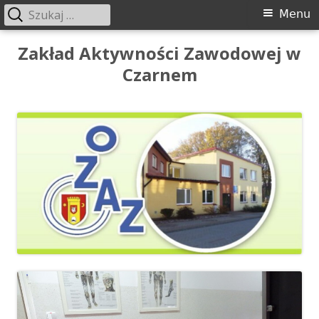
Szukaj:
Menu
Menu
główne
Przeskocz
Zakład Aktywności Zawodowej w
do
Czarnem
treści