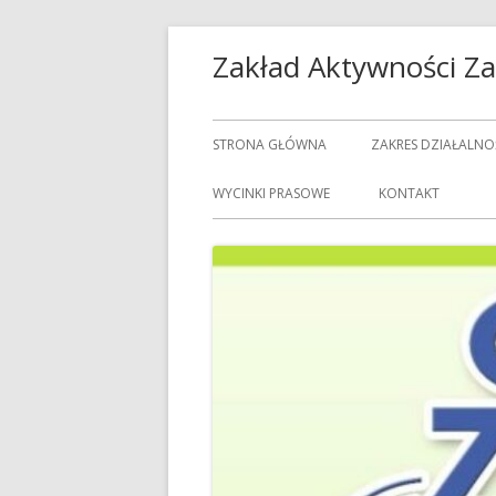
Przeskocz
Zakład Aktywności 
do
treści
Menu
STRONA GŁÓWNA
ZAKRES DZIAŁALNO
główne
USŁUGI GASTRON
WYCINKI PRASOWE
KONTAKT
USŁUGI GOSPODAR
USŁUGI PRALNICZE
CENNIK USŁUG
DOZORCY