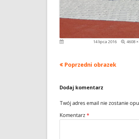
Pełny
Opublikowano
14 lipca 2016
4608 ×
rozmia
Poprzedni obrazek
Dodaj komentarz
Twój adres email nie zostanie op
Komentarz
*