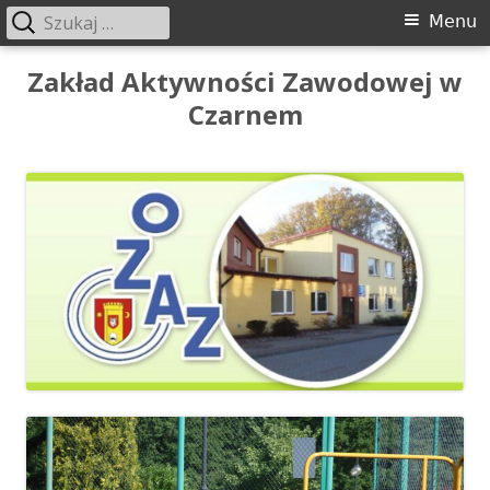
Szukaj:
Menu
Menu
główne
Przeskocz
Zakład Aktywności Zawodowej w
do
Czarnem
treści