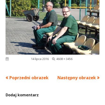
Pełny
Opublikowano
14 lipca 2016
4608 × 3456
rozmiar
Poprzedni obrazek
Następny obrazek
Dodaj komentarz