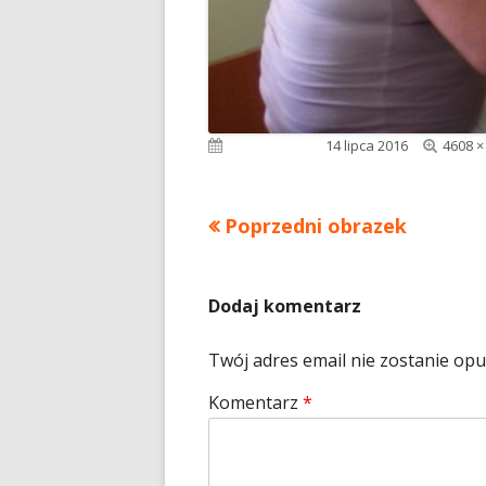
Pełny
Opublikowano
14 lipca 2016
4608 ×
rozmia
Poprzedni obrazek
Dodaj komentarz
Twój adres email nie zostanie op
Komentarz
*