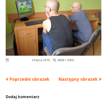
Pełny
Opublikowano
14 lipca 2016
4608 × 3456
rozmiar
Poprzedni obrazek
Następny obrazek
Dodaj komentarz