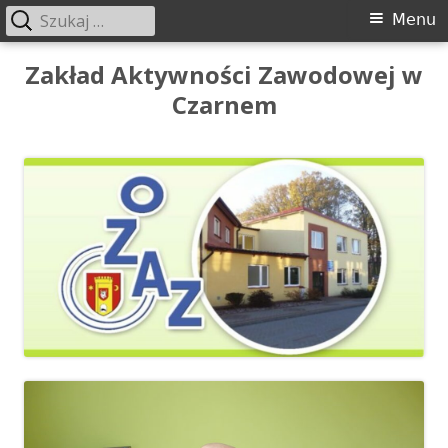
Szukaj:
Menu
Menu
główne
Przeskocz
Zakład Aktywności Zawodowej w
do
Czarnem
treści